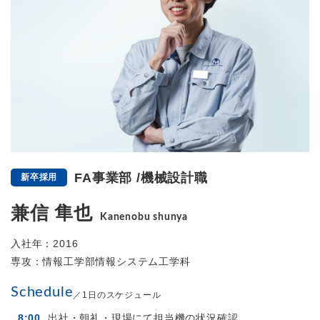
FA事業部 /
機械設計職
新卒採用
兼信 隼也
Kanenobu shunya
入社年：2016
専攻：情報工学部情報システム工学科
Schedule
／1日のスケジュール
8:00
出社・朝礼・現場にて担当機の状況確認